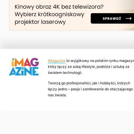
iMagazine
to wyjątkowy na polskim rynku magazyn
który łączy ze sobą lifestyle, podróże i sztukę ze
światem technologii.
Tworzą go profesjonaliści, jak i hobbyści, których
łączy jedno – pasja i zamiłowanie do otaczającego
nas świata.