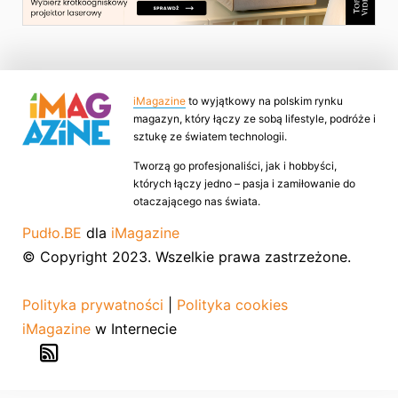
iMagazine
to wyjątkowy na polskim rynku
magazyn, który łączy ze sobą lifestyle, podróże i
sztukę ze światem technologii.
Tworzą go profesjonaliści, jak i hobbyści,
których łączy jedno – pasja i zamiłowanie do
otaczającego nas świata.
Pudło.BE
dla
iMagazine
© Copyright 2023. Wszelkie prawa zastrzeżone.
Polityka prywatności
|
Polityka cookies
iMagazine
w Internecie