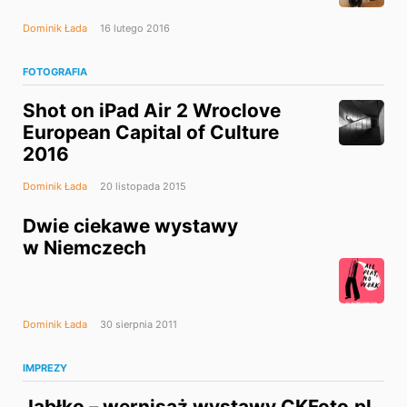
Dominik Łada
16 lutego 2016
FOTOGRAFIA
Shot on iPad Air 2 Wroclove
European Capital of Culture
2016
Dominik Łada
20 listopada 2015
Dwie ciekawe wystawy
w Niemczech
Dominik Łada
30 sierpnia 2011
IMPREZY
Jabłko – wernisaż wystawy CKFoto.pl