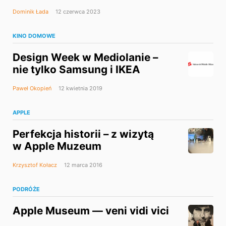
Dominik Łada
12 czerwca 2023
KINO DOMOWE
Design Week w Mediolanie –
nie tylko Samsung i IKEA
Paweł Okopień
12 kwietnia 2019
APPLE
Perfekcja historii – z wizytą
w Apple Muzeum
Krzysztof Kołacz
12 marca 2016
PODRÓŻE
Apple Museum — veni vidi vici