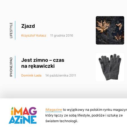
LIFESTYLE
Zjazd
Krzysztof Kołacz
11 grudnia 2016
Jest zimno – czas
IPHONE/IPAD
na rękawiczki
Dominik Łada
14 października 2011
iMagazine
to wyjątkowy na polskim rynku magazyn
który łączy ze sobą lifestyle, podróże i sztukę ze
światem technologii.