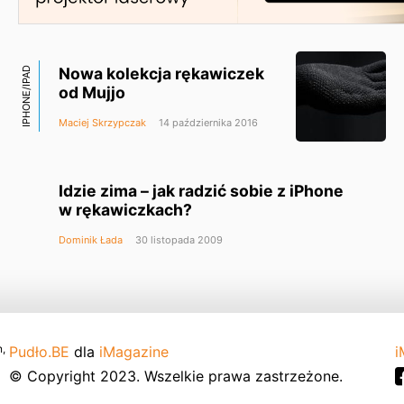
Nowa kolekcja rękawiczek
IPHONE/IPAD
od Mujjo
Maciej Skrzypczak
14 października 2016
Idzie zima – jak radzić sobie z iPhone
w rękawiczkach?
Dominik Łada
30 listopada 2009
,
Pudło.BE
dla
iMagazine
i
© Copyright 2023. Wszelkie prawa zastrzeżone.