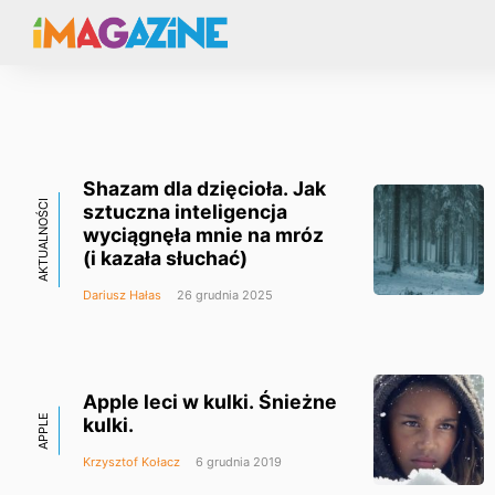
Shazam dla dzięcioła. Jak
AKTUALNOŚCI
sztuczna inteligencja
wyciągnęła mnie na mróz
(i kazała słuchać)
Dariusz Hałas
26 grudnia 2025
Apple leci w kulki. Śnieżne
APPLE
kulki.
Krzysztof Kołacz
6 grudnia 2019