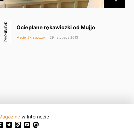
IPHONE/IPAD
Ocieplane rękawiczki od Mujjo
Maciej Skrzypczak
29 listopada 2013
Magazine
w Internecie