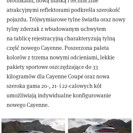
błotnikami, nową maską i technicznie
atrakcyjnymi reflektorami podkreśla szerokość
pojazdu. Trójwymiarowe tylne światła oraz nowy
tylny zderzak z wbudowanym uchwytem
na tablicę rejestracyjną charakteryzują tylną
część nowego Cayenne. Poszerzona paleta
kolorów z trzema nowymi odcieniami, lekkie
pakiety sportowe oszczędzające do 33
kilogramów dla Cayenne Coupé oraz nowa
szeroka gama 20-, 21- i 22-calowych kół
umożliwiają indywidualne konfigurowanie
nowego Cayenne.