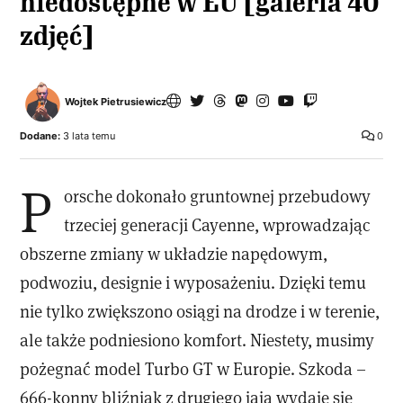
niedostępne w EU [galeria 40
zdjęć]
Wojtek Pietrusiewicz
Dodane:
3 lata temu
0
P
orsche dokonało gruntownej przebudowy
trzeciej generacji Cayenne, wprowadzając
obszerne zmiany w układzie napędowym,
podwoziu, designie i wyposażeniu. Dzięki temu
nie tylko zwiększono osiągi na drodze i w terenie,
ale także podniesiono komfort. Niestety, musimy
pożegnać model Turbo GT w Europie. Szkoda –
666-konny bliźniak z drugiego jaja wydaje się