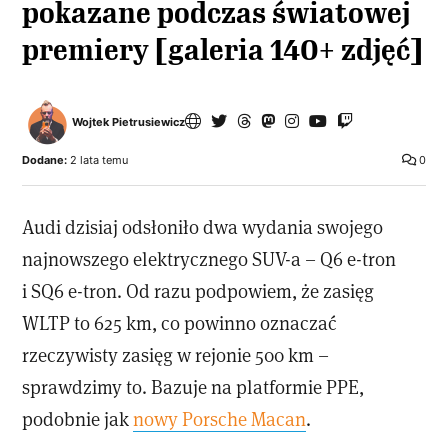
pokazane podczas światowej
premiery [galeria 140+ zdjęć]
Wojtek Pietrusiewicz
Dodane:
2 lata temu
0
Audi dzisiaj odsłoniło dwa wydania swojego
najnowszego elektrycznego SUV-a – Q6 e-tron
i SQ6 e-tron. Od razu podpowiem, że zasięg
WLTP to 625 km, co powinno oznaczać
rzeczywisty zasięg w rejonie 500 km –
sprawdzimy to. Bazuje na platformie PPE,
podobnie jak
nowy Porsche Macan
.