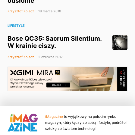
odsłonie
Krzysztof Kołacz
18 marca 2018
LIFESTYLE
Bose QC35: Sacrum Silentium.
W krainie ciszy.
Krzysztof Kołacz
2 czerwca 2017
iMagazine
to wyjątkowy na polskim rynku
magazyn, który łączy ze sobą lifestyle, podróże i
sztukę ze światem technologii.