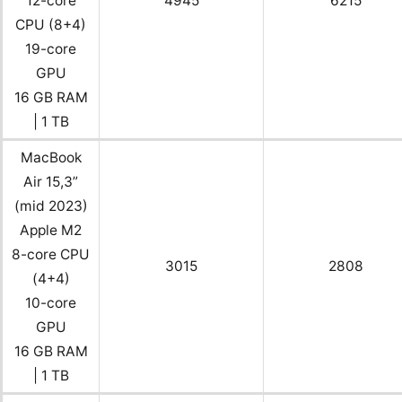
12-core
4945
6215
CPU (8+4)
19-core
GPU
16 GB RAM
| 1 TB
MacBook
Air 15,3”
(mid 2023)
Apple M2
8-core CPU
3015
2808
(4+4)
10-core
GPU
16 GB RAM
| 1 TB