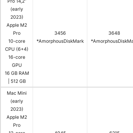
Pro 14,2”
(early
2023)
Apple M2
Pro
3456
3648
10-core
*AmorphousDiskMark
*AmorphousDiskMa
CPU (6+4)
16-core
GPU
16 GB RAM
| 512 GB
Mac Mini
(early
2023)
Apple M2
Pro