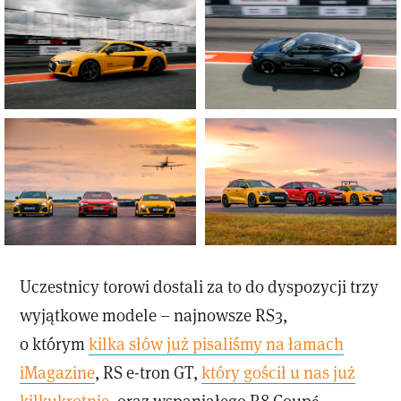
Uczestnicy torowi dostali za to do dyspozycji trzy
wyjątkowe modele – najnowsze RS3,
o którym
kilka słów już pisaliśmy na łamach
iMagazine
, RS e-tron GT,
który gościł u nas już
kilkukrotnie
, oraz wspaniałego R8 Coupé