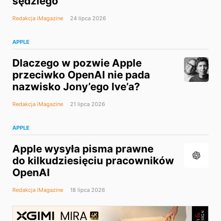
sędziego
Redakcja iMagazine
24 lipca 2026
APPLE
Dlaczego w pozwie Apple
przeciwko OpenAI nie pada
nazwisko Jony’ego Ive’a?
Redakcja iMagazine
21 lipca 2026
APPLE
Apple wysyła pisma prawne
do kilkudziesięciu pracowników
OpenAI
Redakcja iMagazine
18 lipca 2026