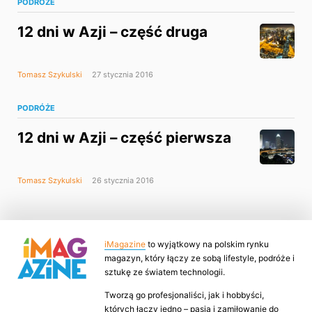
PODRÓŻE
12 dni w Azji – część druga
Tomasz Szykulski
27 stycznia 2016
PODRÓŻE
12 dni w Azji – część pierwsza
Tomasz Szykulski
26 stycznia 2016
iMagazine
to wyjątkowy na polskim rynku
magazyn, który łączy ze sobą lifestyle, podróże i
sztukę ze światem technologii.
Tworzą go profesjonaliści, jak i hobbyści,
których łączy jedno – pasja i zamiłowanie do