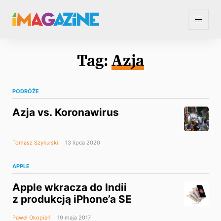
Tag:
Azja
PODRÓŻE
Azja vs. Koronawirus
Tomasz Szykulski
13 lipca 2020
APPLE
Apple wkracza do Indii
z produkcją iPhone’a SE
Paweł Okopień
19 maja 2017