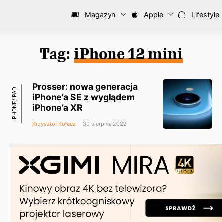
Magazyn
Apple
Lifestyle
Tag:
iPhone 12 mini
Prosser: nowa generacja
IPHONE/IPAD
iPhone’a SE z wyglądem
iPhone’a XR
Krzysztof Kołacz
30 sierpnia 2022