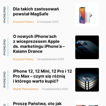
Dla takich zastosowań
IPHONE/IPAD
powstał MagSafe
Krzysztof Kołacz
6 listopada 2020
O nowych iPhone’ach
z wiceprezesem Apple
IPHONE/IPAD
ds. marketingu iPhone’a –
Kaiann Drance
Krzysztof Kołacz
24 października 2020
iPhone 12, 12 Mini, 12 Pro i 12
IPHONE/IPAD
Pro Max – czym się różnią
i którego warto kupić?
Wojtek Pietrusiewicz
14 października 2020
Proszę Państwa, oto jak