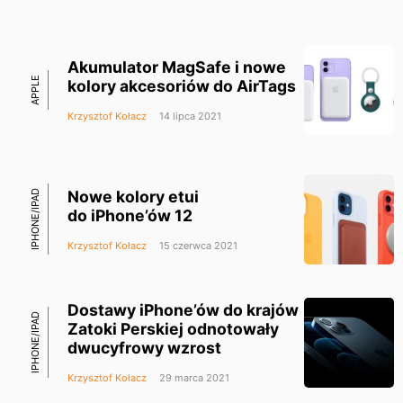
Akumulator MagSafe i nowe
APPLE
kolory akcesoriów do AirTags
Krzysztof Kołacz
14 lipca 2021
Nowe kolory etui
IPHONE/IPAD
do iPhone’ów 12
Krzysztof Kołacz
15 czerwca 2021
Dostawy iPhone’ów do krajów
IPHONE/IPAD
Zatoki Perskiej odnotowały
dwucyfrowy wzrost
Krzysztof Kołacz
29 marca 2021