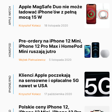
Apple MagSafe Duo nie może
APPLE WATCH
ładować iPhone’ów z pełną
mocą 15 W
Krzysztof Kołacz
18 listopada 2020
Pre-ordery na iPhone 12 Mini,
HOMEPOD
iPhone 12 Pro Max i HomePod
Mini ruszają jutro
Wojtek Pietrusiewicz
5 listopada 2020
Klienci Apple poczekają
IPHONE/IPAD
na sensowne i opłacalne 5G
nawet w USA
Krzysztof Kołacz
17 października 2020
Polskie ceny iPhone 12,