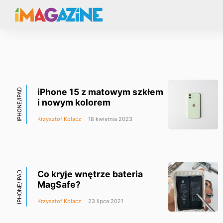
iPhone 15 z matowym szkłem
IPHONE/IPAD
i nowym kolorem
Krzysztof Kołacz
18 kwietnia 2023
Co kryje wnętrze bateria
IPHONE/IPAD
MagSafe?
Krzysztof Kołacz
23 lipca 2021