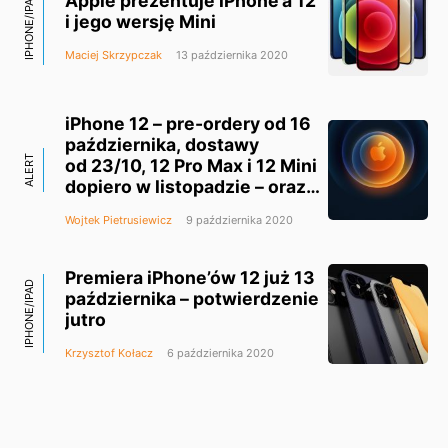
Apple prezentuje iPhone’a 12
IPHONE/IPAD
i jego wersję Mini
Maciej Skrzypczak
13 października 2020
iPhone 12 – pre-ordery od 16
października, dostawy
ALERT
od 23/10, 12 Pro Max i 12 Mini
dopiero w listopadzie – oraz
inne przecieki nt. keynote’a
Wojtek Pietrusiewicz
9 października 2020
„Hi, Speed”
Premiera iPhone’ów 12 już 13
IPHONE/IPAD
października – potwierdzenie
jutro
Krzysztof Kołacz
6 października 2020