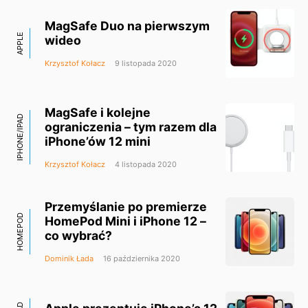
MagSafe Duo na pierwszym
APPLE
wideo
Krzysztof Kołacz
9 listopada 2020
MagSafe i kolejne
IPHONE/IPAD
ograniczenia – tym razem dla
iPhone’ów 12 mini
Krzysztof Kołacz
4 listopada 2020
Przemyślanie po premierze
HOMEPOD
HomePod Mini i iPhone 12 –
co wybrać?
Dominik Łada
16 października 2020