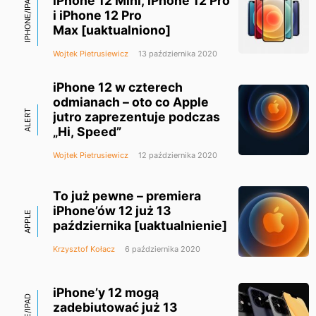
iPhone 12 Mini, iPhone 12 Pro
IPHONE/IPAD
i iPhone 12 Pro
Max [uaktualniono]
Wojtek Pietrusiewicz
13 października 2020
iPhone 12 w czterech
odmianach – oto co Apple
ALERT
jutro zaprezentuje podczas
„Hi, Speed”
Wojtek Pietrusiewicz
12 października 2020
To już pewne – premiera
iPhone’ów 12 już 13
APPLE
października [uaktualnienie]
Krzysztof Kołacz
6 października 2020
iPhone’y 12 mogą
zadebiutować już 13