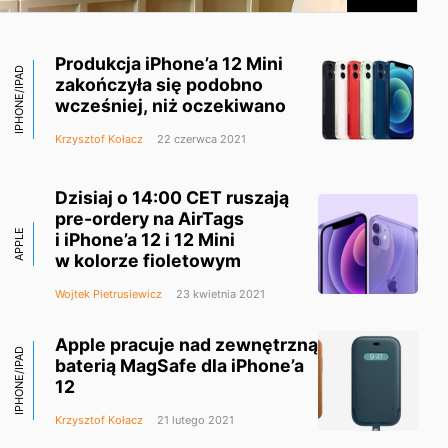
Produkcja iPhone’a 12 Mini
IPHONE/IPAD
zakończyła się podobno
wcześniej, niż oczekiwano
Krzysztof Kołacz
22 czerwca 2021
Dzisiaj o 14:00 CET ruszają
pre-ordery na AirTags
APPLE
i iPhone’a 12 i 12 Mini
w kolorze fioletowym
Wojtek Pietrusiewicz
23 kwietnia 2021
Apple pracuje nad zewnętrzną
IPHONE/IPAD
baterią MagSafe dla iPhone’a
12
Krzysztof Kołacz
21 lutego 2021