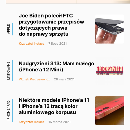
Joe Biden polecił FTC
przygotowanie przepisów
APPLE
dotyczących prawa
do naprawy sprzętu
Krzysztof Kołacz
7 lipca 2021
Nadgryzieni 313: Mam małego
LINKOWANE
(iPhone’a 12 Mini)
Wojtek Pietrusiewicz
28 maja 2021
Niektóre modele iPhone’a 11
IPHONE/IPAD
i iPhone’a 12 tracą kolor
aluminiowego korpusu
Krzysztof Kołacz
16 marca 2021