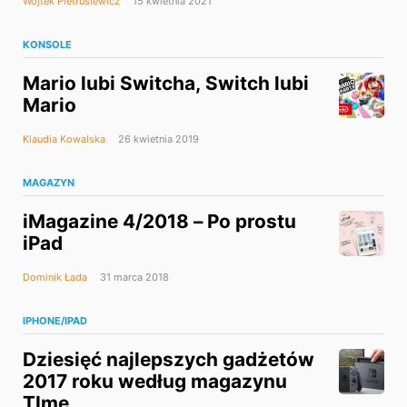
Wojtek Pietrusiewicz
15 kwietnia 2021
KONSOLE
Mario lubi Switcha, Switch lubi
Mario
Klaudia Kowalska
26 kwietnia 2019
MAGAZYN
iMagazine 4/2018 – Po prostu
iPad
Dominik Łada
31 marca 2018
IPHONE/IPAD
Dziesięć najlepszych gadżetów
2017 roku według magazynu
TIme