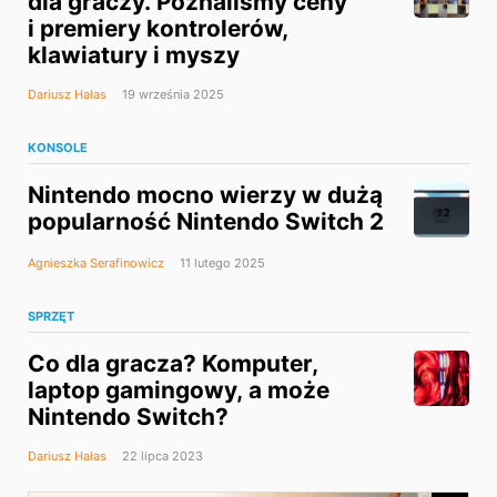
dla graczy. Poznaliśmy ceny
i premiery kontrolerów,
klawiatury i myszy
Dariusz Hałas
19 września 2025
KONSOLE
Nintendo mocno wierzy w dużą
popularność Nintendo Switch 2
Agnieszka Serafinowicz
11 lutego 2025
SPRZĘT
Co dla gracza? Komputer,
laptop gamingowy, a może
Nintendo Switch?
Dariusz Hałas
22 lipca 2023