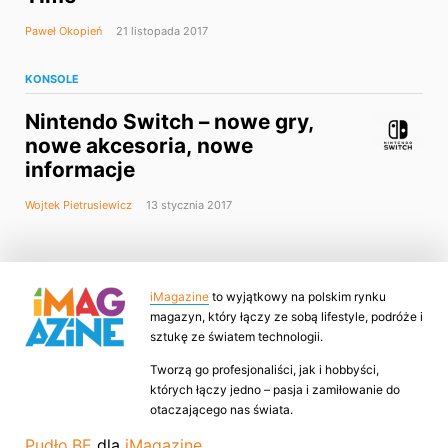
Paweł Okopień
21 listopada 2017
KONSOLE
Nintendo Switch – nowe gry,
nowe akcesoria, nowe
informacje
Wojtek Pietrusiewicz
13 stycznia 2017
iMagazine
to wyjątkowy na polskim rynku
magazyn, który łączy ze sobą lifestyle, podróże i
sztukę ze światem technologii.
Tworzą go profesjonaliści, jak i hobbyści,
których łączy jedno – pasja i zamiłowanie do
otaczającego nas świata.
Pudło.BE
dla
iMagazine