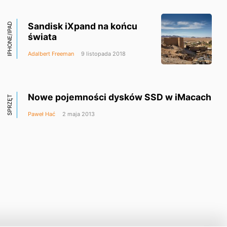
Sandisk iXpand na końcu
IPHONE/IPAD
świata
Adalbert Freeman
9 listopada 2018
Nowe pojemności dysków SSD w iMacach
SPRZĘT
Paweł Hać
2 maja 2013