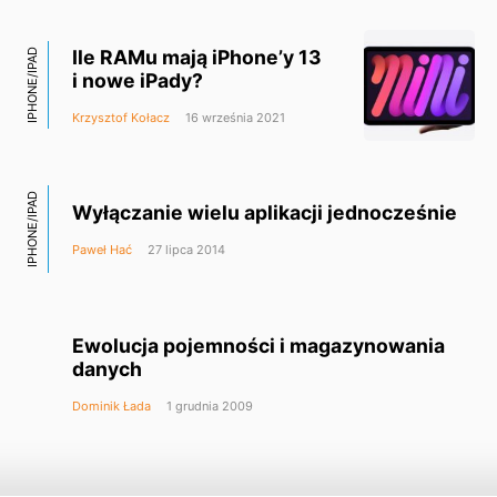
Ile RAMu mają iPhone’y 13
IPHONE/IPAD
i nowe iPady?
Krzysztof Kołacz
16 września 2021
IPHONE/IPAD
Wyłączanie wielu aplikacji jednocześnie
Paweł Hać
27 lipca 2014
Ewolucja pojemności i magazynowania
danych
Dominik Łada
1 grudnia 2009