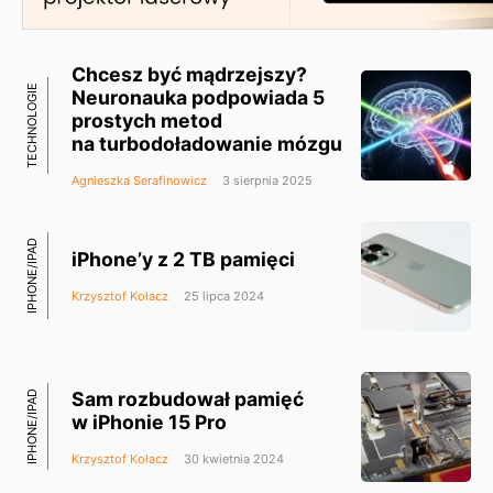
Chcesz być mądrzejszy?
TECHNOLOGIE
Neuronauka podpowiada 5
prostych metod
na turbodoładowanie mózgu
Agnieszka Serafinowicz
3 sierpnia 2025
IPHONE/IPAD
iPhone’y z 2 TB pamięci
Krzysztof Kołacz
25 lipca 2024
Sam rozbudował pamięć
IPHONE/IPAD
w iPhonie 15 Pro
Krzysztof Kołacz
30 kwietnia 2024