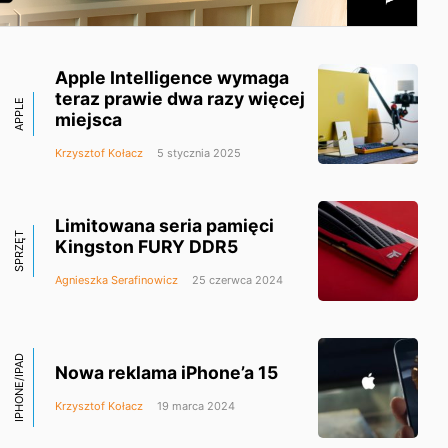
Apple Intelligence wymaga
teraz prawie dwa razy więcej
APPLE
miejsca
Krzysztof Kołacz
5 stycznia 2025
Limitowana seria pamięci
SPRZĘT
Kingston FURY DDR5
Agnieszka Serafinowicz
25 czerwca 2024
IPHONE/IPAD
Nowa reklama iPhone’a 15
Krzysztof Kołacz
19 marca 2024