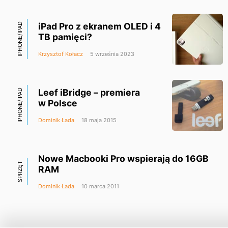
iPad Pro z ekranem OLED i 4
IPHONE/IPAD
TB pamięci?
Krzysztof Kołacz
5 września 2023
Leef iBridge – premiera
IPHONE/IPAD
w Polsce
Dominik Łada
18 maja 2015
Nowe Macbooki Pro wspierają do 16GB
SPRZĘT
RAM
Dominik Łada
10 marca 2011