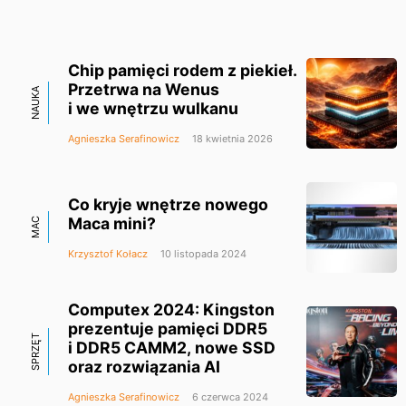
Chip pamięci rodem z piekieł.
Przetrwa na Wenus
NAUKA
i we wnętrzu wulkanu
Agnieszka Serafinowicz
18 kwietnia 2026
Co kryje wnętrze nowego
Maca mini?
MAC
Krzysztof Kołacz
10 listopada 2024
Computex 2024: Kingston
prezentuje pamięci DDR5
SPRZĘT
i DDR5 CAMM2, nowe SSD
oraz rozwiązania AI
Agnieszka Serafinowicz
6 czerwca 2024