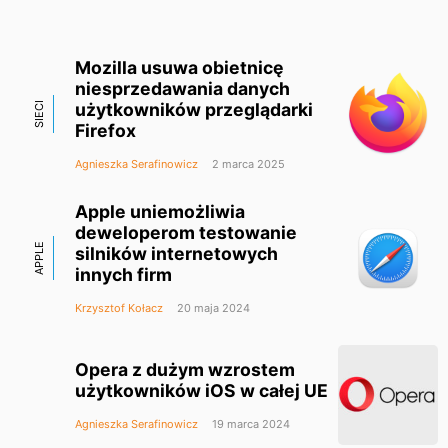
Mozilla usuwa obietnicę
niesprzedawania danych
użytkowników przeglądarki
SIECI
Firefox
Agnieszka Serafinowicz
2 marca 2025
Apple uniemożliwia
deweloperom testowanie
APPLE
silników internetowych
innych firm
Krzysztof Kołacz
20 maja 2024
Opera z dużym wzrostem
użytkowników iOS w całej UE
Agnieszka Serafinowicz
19 marca 2024