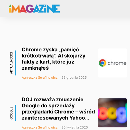
Chrome zyska „pamięć
AKTUALNOŚCI
krótkotrwałą”. AI skojarzy
fakty z kart, które już
zamknąłeś
Agnieszka Serafinowicz
23 grudnia 2025
DOJ rozważa zmuszenie
Google do sprzedaży
GOOGLE
przeglądarki Chrome – wśród
zainteresowanych Yahoo
i OpenAI
Agnieszka Serafinowicz
30 kwietnia 2025