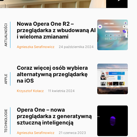
Nowa Opera One R2 –
AKTUALNOŚCI
przeglądarka z wbudowaną AI
i wieloma zmianami
Agnieszka Serafinowicz
24 października 2024
Coraz więcej osób wybiera
alternatywną przeglądarkę
APPLE
na iOS
Krzysztof Kołacz
11 kwietnia 2024
Opera One – nowa
TECHNOLOGIE
przeglądarka z generatywną
sztuczną inteligencją
Agnieszka Serafinowicz
21 czerwca 2023