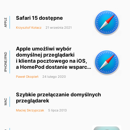
Safari 15 dostępne
APPLE
Krzysztof Kołacz
21 września 2021
Apple umożliwi wybór
domyślnej przeglądarki
IPHONE/IPAD
i klienta pocztowego na iOS,
a HomePod dostanie wsparcie
Spotify – tak ma wyglądać iOS
Paweł Okopień
24 lutego 2020
14
Szybkie przełączanie domyślnych
przeglądarek
MAC
Maciej Skrzypczak
5 lipca 2013