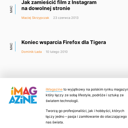
Jak zamieścić film z Instagram
na dowolnej stronie
MAC
Maciej Skrzypczak
23 czerwca 2013
Koniec wsparcia Firefox dla Tigera
MAC
Dominik Łada
10 lutego 2010
iMagazine
to wyjątkowy na polskim rynku magazyn
który łączy ze sobą lifestyle, podróże i sztukę ze
światem technologii.
Tworzą go profesjonaliści, jak i hobbyści, których
łączy jedno – pasja i zamiłowanie do otaczającego
nas świata.