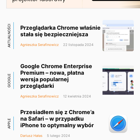
AKTUALNOŚCI
Przeglądarka Chrome właśnie
stała się bezpieczniejsza
Agnieszka Serafinowicz
22 listopada 2024
Google Chrome Enterprise
Premium – nowa, płatna
GOOGLE
wersja popularnej
przeglądarki
Agnieszka Serafinowicz
12 kwietnia 2024
Przesiadłem się z Chrome’a
na Safari – w przypadku
APPLE
iPhone to optymalny wybór
Dariusz Hałas
5 lutego 2024