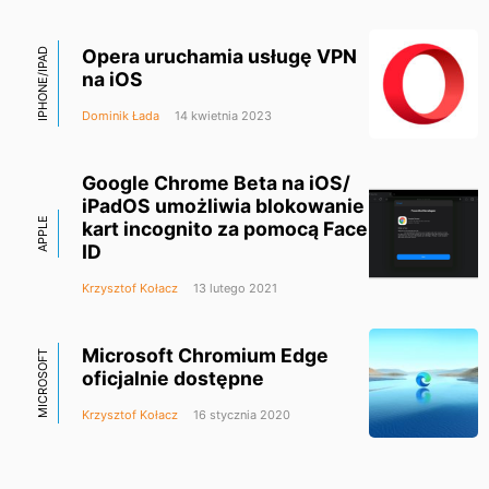
Opera uruchamia usługę VPN
IPHONE/IPAD
na iOS
Dominik Łada
14 kwietnia 2023
Google Chrome Beta na iOS/
iPadOS umożliwia blokowanie
APPLE
kart incognito za pomocą Face
ID
Krzysztof Kołacz
13 lutego 2021
Microsoft Chromium Edge
MICROSOFT
oficjalnie dostępne
Krzysztof Kołacz
16 stycznia 2020