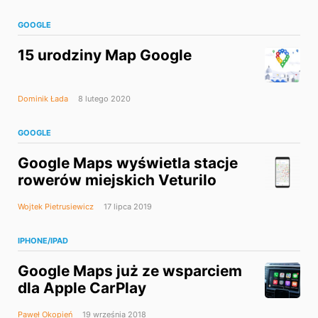
GOOGLE
15 urodziny Map Google
Dominik Łada
8 lutego 2020
GOOGLE
Google Maps wyświetla stacje
rowerów miejskich Veturilo
Wojtek Pietrusiewicz
17 lipca 2019
IPHONE/IPAD
Google Maps już ze wsparciem
dla Apple CarPlay
Paweł Okopień
19 września 2018