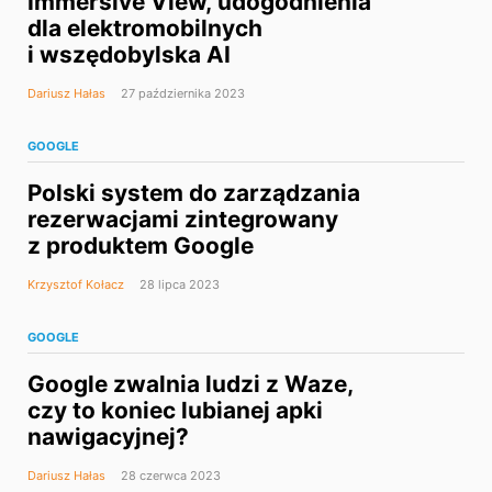
Immersive View, udogodnienia
dla elektromobilnych
i wszędobylska AI
Dariusz Hałas
27 października 2023
GOOGLE
Polski system do zarządzania
rezerwacjami zintegrowany
z produktem Google
Krzysztof Kołacz
28 lipca 2023
GOOGLE
Google zwalnia ludzi z Waze,
czy to koniec lubianej apki
nawigacyjnej?
Dariusz Hałas
28 czerwca 2023