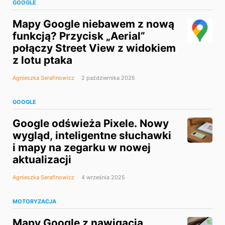
GOOGLE
Mapy Google niebawem z nową
funkcją? Przycisk „Aerial”
połączy Street View z widokiem
z lotu ptaka
Agnieszka Serafinowicz
2 października 2025
GOOGLE
Google odświeża Pixele. Nowy
wygląd, inteligentne słuchawki
i mapy na zegarku w nowej
aktualizacji
Agnieszka Serafinowicz
4 września 2025
MOTORYZACJA
Mapy Google z nawigacją