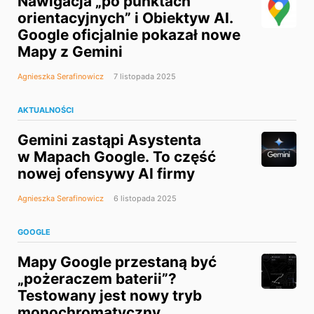
Nawigacja „po punktach
orientacyjnych” i Obiektyw AI.
Google oficjalnie pokazał nowe
Mapy z Gemini
Agnieszka Serafinowicz
7 listopada 2025
AKTUALNOŚCI
Gemini zastąpi Asystenta
w Mapach Google. To część
nowej ofensywy AI firmy
Agnieszka Serafinowicz
6 listopada 2025
GOOGLE
Mapy Google przestaną być
„pożeraczem baterii”?
Testowany jest nowy tryb
monochromatyczny