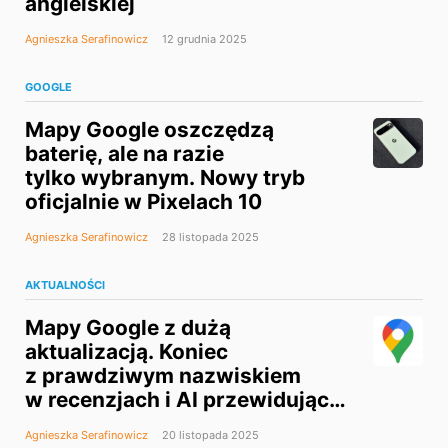
angielskiej
Agnieszka Serafinowicz
12 grudnia 2025
GOOGLE
Mapy Google oszczędzą
baterię, ale na razie
tylko wybranym. Nowy tryb
oficjalnie w Pixelach 10
Agnieszka Serafinowicz
28 listopada 2025
AKTUALNOŚCI
Mapy Google z dużą
aktualizacją. Koniec
z prawdziwym nazwiskiem
w recenzjach i AI przewidujące
wolne ładowarki EV
Agnieszka Serafinowicz
20 listopada 2025