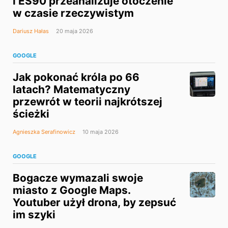
i ES90 przeanalizuje otoczenie
w czasie rzeczywistym
Dariusz Hałas
20 maja 2026
GOOGLE
Jak pokonać króla po 66
latach? Matematyczny
przewrót w teorii najkrótszej
ścieżki
Agnieszka Serafinowicz
10 maja 2026
GOOGLE
Bogacze wymazali swoje
miasto z Google Maps.
Youtuber użył drona, by zepsuć
im szyki