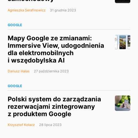
Agnieszka Serafinowicz
31 grudnia 2023
GOOGLE
Mapy Google ze zmianami:
Immersive View, udogodnienia
dla elektromobilnych
i wszędobylska AI
Dariusz Hałas
27 października 2023
GOOGLE
Polski system do zarządzania
rezerwacjami zintegrowany
z produktem Google
Krzysztof Kołacz
28 lipca 2023