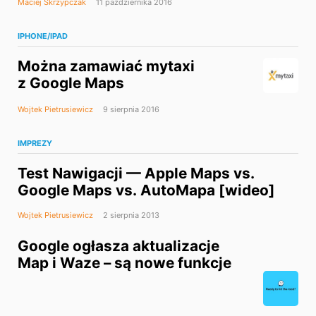
Maciej Skrzypczak
11 października 2016
IPHONE/IPAD
Można zamawiać mytaxi
z Google Maps
Wojtek Pietrusiewicz
9 sierpnia 2016
IMPREZY
Test Nawigacji — Apple Maps vs.
Google Maps vs. AutoMapa [wideo]
Wojtek Pietrusiewicz
2 sierpnia 2013
Google ogłasza aktualizacje
Map i Waze – są nowe funkcje