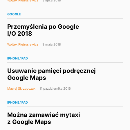
Wojtek Pietrusiewicz
3 lipca 2018
GOOGLE
Przemyślenia po Google
I/O 2018
Wojtek Pietrusiewicz
9 maja 2018
IPHONE/IPAD
Usuwanie pamięci podręcznej
Google Maps
Maciej Skrzypczak
11 października 2016
IPHONE/IPAD
Można zamawiać mytaxi
z Google Maps