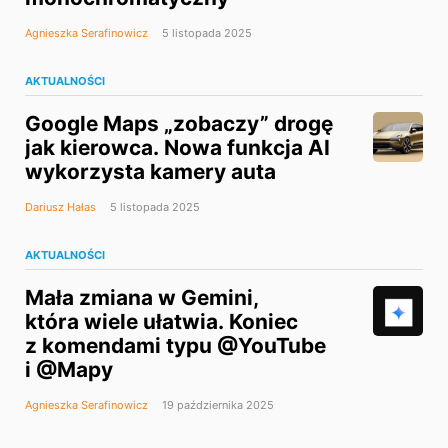
Agnieszka Serafinowicz
5 listopada 2025
AKTUALNOŚCI
Google Maps „zobaczy” drogę
jak kierowca. Nowa funkcja AI
wykorzysta kamery auta
Dariusz Hałas
5 listopada 2025
AKTUALNOŚCI
Mała zmiana w Gemini,
która wiele ułatwia. Koniec
z komendami typu @YouTube
i @Mapy
Agnieszka Serafinowicz
19 października 2025