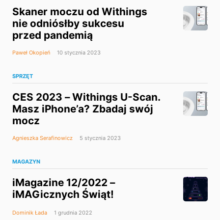
Skaner moczu od Withings
nie odniósłby sukcesu
przed pandemią
Paweł Okopień
10 stycznia 2023
SPRZĘT
CES 2023 – Withings U-Scan.
Masz iPhone’a? Zbadaj swój
mocz
Agnieszka Serafinowicz
5 stycznia 2023
MAGAZYN
iMagazine 12/2022 –
iMAGicznych Świąt!
Dominik Łada
1 grudnia 2022