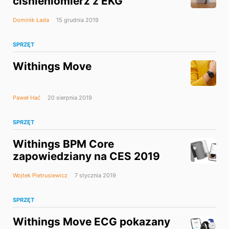
ciśnieniomierz z EKG
Dominik Łada
15 grudnia 2019
SPRZĘT
Withings Move
Paweł Hać
20 sierpnia 2019
SPRZĘT
Withings BPM Core
zapowiedziany na CES 2019
Wojtek Pietrusiewicz
7 stycznia 2019
SPRZĘT
Withings Move ECG pokazany