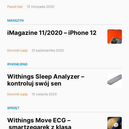
Paweł Hać
12 listopada 2020
MAGAZYN
iMagazine 11/2020 – iPhone 12
Dominik Łada
31 października 2020
IPHONE/IPAD
Withings Sleep Analyzer –
kontroluj swój sen
Dominik Łada
15 sierpnia 2020
SPRZĘT
Withings Move ECG –
smartzegarek z klasą