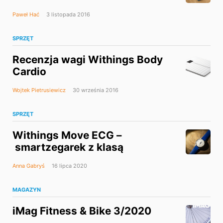
Paweł Hać
3 listopada 2016
SPRZĘT
Recenzja wagi Withings Body
Cardio
Wojtek Pietrusiewicz
30 września 2016
SPRZĘT
Withings Move ECG –
smartzegarek z klasą
Anna Gabryś
16 lipca 2020
MAGAZYN
iMag Fitness & Bike 3/2020