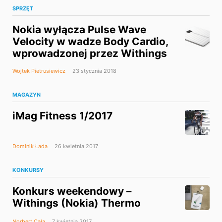
SPRZĘT
Nokia wyłącza Pulse Wave
Velocity w wadze Body Cardio,
wprowadzonej przez Withings
Wojtek Pietrusiewicz
23 stycznia 2018
MAGAZYN
iMag Fitness 1/2017
Dominik Łada
26 kwietnia 2017
KONKURSY
Konkurs weekendowy –
Withings (Nokia) Thermo
Norbert Cała
7 kwietnia 2017