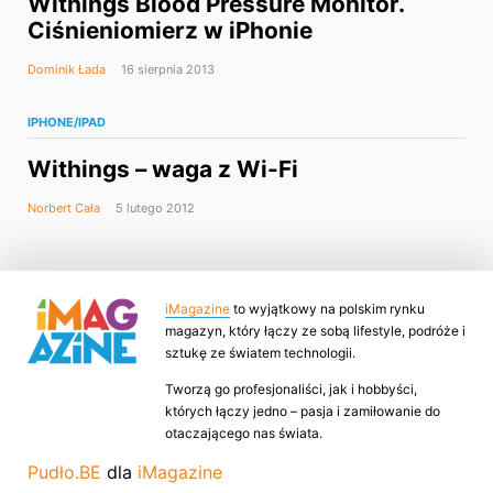
Withings Blood Pressure Monitor.
Ciśnieniomierz w iPhonie
Dominik Łada
16 sierpnia 2013
IPHONE/IPAD
Withings – waga z Wi-Fi
Norbert Cała
5 lutego 2012
iMagazine
to wyjątkowy na polskim rynku
magazyn, który łączy ze sobą lifestyle, podróże i
sztukę ze światem technologii.
Tworzą go profesjonaliści, jak i hobbyści,
których łączy jedno – pasja i zamiłowanie do
otaczającego nas świata.
Pudło.BE
dla
iMagazine