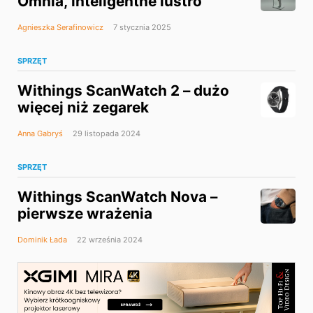
Omnia, inteligentne lustro
Agnieszka Serafinowicz
7 stycznia 2025
SPRZĘT
Withings ScanWatch 2 – dużo
więcej niż zegarek
Anna Gabryś
29 listopada 2024
SPRZĘT
Withings ScanWatch Nova –
pierwsze wrażenia
Dominik Łada
22 września 2024