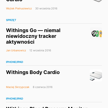
Wojtek Pietrusiewicz
30 września 2016
SPRZĘT
Withings Go — niemal
niewidoczny tracker
aktywności
Jan Urbanowicz
12 września 2016
IPHONE/IPAD
Withings Body Cardio
Maciej Skrzypczak
8 czerwca 2016
IPHONE/IPAD