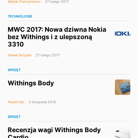
Wojtek Pietrusiewicz
27 lutego 2017
TECHNOLOGIE
MWC 2017: Nowa dziwna Nokia
bez Withings i z ulepszoną
3310
Paweł Okopień
27 lutego 2017
SPRZĘT
Withings Body
Paweł Hać
3 listopada 2016
SPRZĘT
Recenzja wagi Withings Body
Cardio