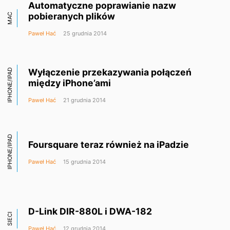
Automatyczne poprawianie nazw
pobieranych plików
MAC
Paweł Hać
25 grudnia 2014
Wyłączenie przekazywania połączeń
IPHONE/IPAD
między iPhone’ami
Paweł Hać
21 grudnia 2014
IPHONE/IPAD
Foursquare teraz również na iPadzie
Paweł Hać
15 grudnia 2014
D-Link DIR-880L i DWA-182
SIECI
Paweł Hać
12 grudnia 2014