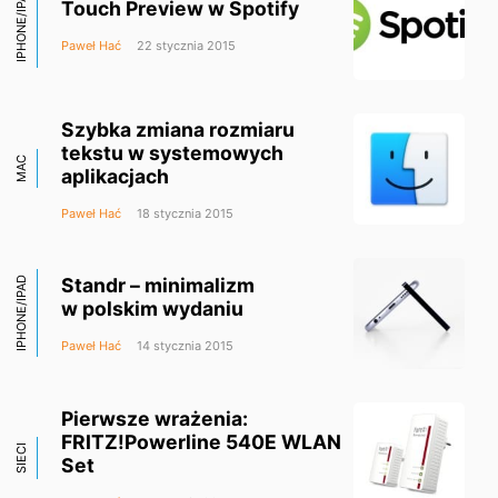
IPHONE/IPAD
Touch Preview w Spotify
Paweł Hać
22 stycznia 2015
Szybka zmiana rozmiaru
tekstu w systemowych
MAC
aplikacjach
Paweł Hać
18 stycznia 2015
Standr – minimalizm
IPHONE/IPAD
w polskim wydaniu
Paweł Hać
14 stycznia 2015
Pierwsze wrażenia:
FRITZ!Powerline 540E WLAN
SIECI
Set