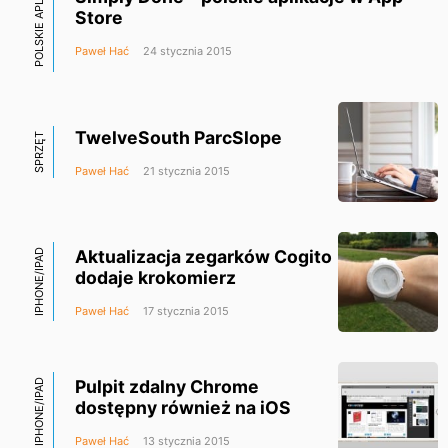
POLSKIE APLIKACJE
Store
Paweł Hać
24 stycznia 2015
TwelveSouth ParcSlope
SPRZĘT
Paweł Hać
21 stycznia 2015
Aktualizacja zegarków Cogito
IPHONE/IPAD
dodaje krokomierz
Paweł Hać
17 stycznia 2015
Pulpit zdalny Chrome
IPHONE/IPAD
dostępny również na iOS
Paweł Hać
13 stycznia 2015