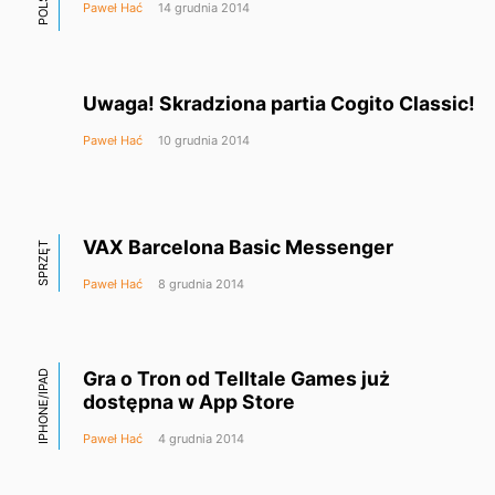
Paweł Hać
14 grudnia 2014
Uwaga! Skradziona partia Cogito Classic!
Paweł Hać
10 grudnia 2014
VAX Barcelona Basic Messenger
SPRZĘT
Paweł Hać
8 grudnia 2014
Gra o Tron od Telltale Games już
IPHONE/IPAD
dostępna w App Store
Paweł Hać
4 grudnia 2014