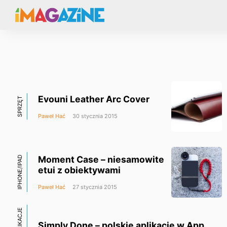
Evouni Leather Arc Cover
SPRZĘT
Paweł Hać
30 stycznia 2015
Moment Case – niesamowite
IPHONE/IPAD
etui z obiektywami
Paweł Hać
27 stycznia 2015
Simply Done – polskie aplikacje w App