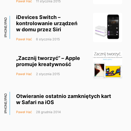
Paweł Hać
11 stycznia 2015
iDevices Switch –
IPHONE/IPAD
kontrolowanie urządzeń
w domu przez Siri
Paweł Hać
6 stycznia 2015
„Zacznij tworzyć” – Apple
promuje kreatywność
Paweł Hać
2 stycznia 2015
Otwieranie ostatnio zamkniętych kart
IPHONE/IPAD
w Safari na iOS
Paweł Hać
28 grudnia 2014