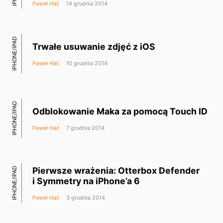
Paweł Hać
14 grudnia 2014
IPHONE/IPAD
Trwałe usuwanie zdjęć z iOS
Paweł Hać
10 grudnia 2014
IPHONE/IPAD
Odblokowanie Maka za pomocą Touch ID
Paweł Hać
7 grudnia 2014
Pierwsze wrażenia: Otterbox Defender
IPHONE/IPAD
i Symmetry na iPhone’a 6
Paweł Hać
3 grudnia 2014