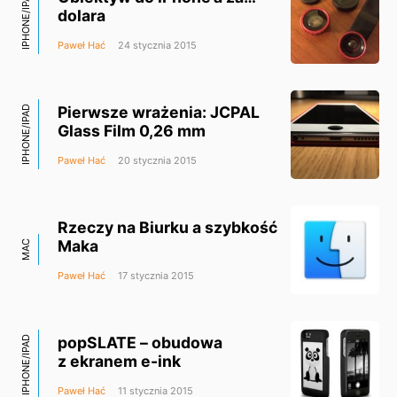
IPHONE/IPAD
dolara
Paweł Hać
24 stycznia 2015
Pierwsze wrażenia: JCPAL
IPHONE/IPAD
Glass Film 0,26 mm
Paweł Hać
20 stycznia 2015
Rzeczy na Biurku a szybkość
Maka
MAC
Paweł Hać
17 stycznia 2015
popSLATE – obudowa
IPHONE/IPAD
z ekranem e-ink
Paweł Hać
11 stycznia 2015