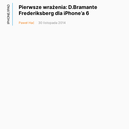
Pierwsze wrażenia: D.Bramante
IPHONE/IPAD
Frederiksberg dla iPhone’a 6
Paweł Hać
30 listopada 2014
Screeny, czyli usuwanie zrzutów ekranu
IPHONE/IPAD
z galerii iOS
Paweł Hać
26 listopada 2014
Pierwsze wrażenia: Evouni Leather Arc
SPRZĘT
Cover
Paweł Hać
23 listopada 2014
Pierwsze wrażenia: JCPAL Casense
IPHONE/IPAD
Aluminum Bumper