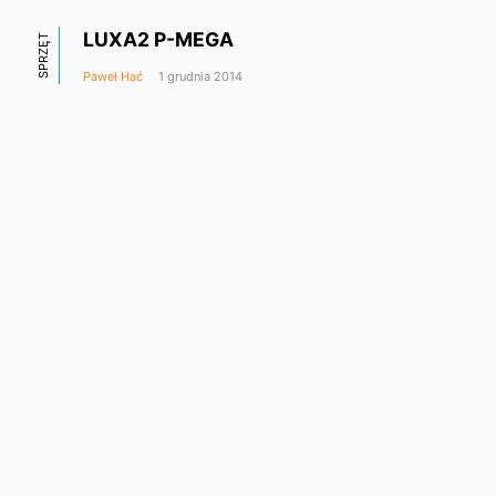
LUXA2 P-MEGA
SPRZĘT
Paweł Hać
1 grudnia 2014
IPHONE/IPAD
Śledzenie konwersacji mailowej na iOS
Paweł Hać
27 listopada 2014
Andrzejkowa WiMPreza – subskrypcja
MUZYKA
w niższej cenie
Paweł Hać
23 listopada 2014
Pierwsze wrażenia: ZAGG InvisibleShield
IPHONE/IPAD
Glass dla iPhone’a 6