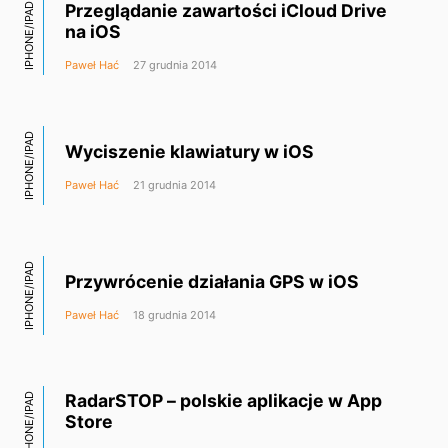
Przeglądanie zawartości iCloud Drive
IPHONE/IPAD
na iOS
Paweł Hać
27 grudnia 2014
IPHONE/IPAD
Wyciszenie klawiatury w iOS
Paweł Hać
21 grudnia 2014
IPHONE/IPAD
Przywrócenie działania GPS w iOS
Paweł Hać
18 grudnia 2014
RadarSTOP – polskie aplikacje w App
IPHONE/IPAD
Store