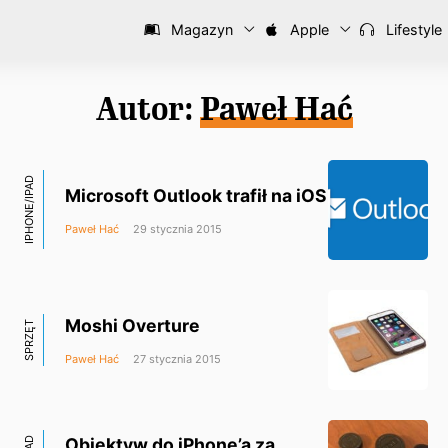
Magazyn
Apple
Lifestyle
Autor:
Paweł Hać
IPHONE/IPAD
Microsoft Outlook trafił na iOS
Paweł Hać
29 stycznia 2015
Moshi Overture
SPRZĘT
Paweł Hać
27 stycznia 2015
Obiektyw do iPhone’a za…