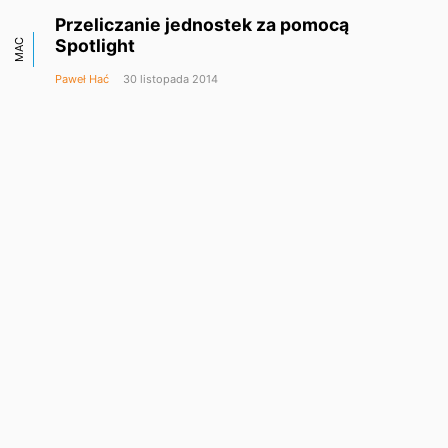
Przeliczanie jednostek za pomocą
Spotlight
MAC
Paweł Hać
30 listopada 2014
Pierwsze wrażenia: Newertech Wireless
SPRZĘT
Aluminum Keypad
Paweł Hać
25 listopada 2014
Pierwsze wrażenia: Wacom Bamboo
SPRZĘT
Fineline
Paweł Hać
21 listopada 2014
Zmiana nazwy wielu plików na raz
MAC