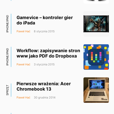
Gamevice – kontroler gier
IPHONE/IPAD
do iPada
Paweł Hać
8 stycznia 2015
Workflow: zapisywanie stron
IPHONE/IPAD
www jako PDF do Dropboxa
Paweł Hać
3 stycznia 2015
Pierwsze wrażenia: Acer
SPRZĘT
Chromebook 13
Paweł Hać
30 grudnia 2014