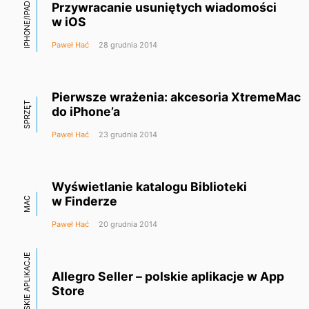
Przywracanie usuniętych wiadomości
IPHONE/IPAD
w iOS
Paweł Hać
28 grudnia 2014
Pierwsze wrażenia: akcesoria XtremeMac
SPRZĘT
do iPhone’a
Paweł Hać
23 grudnia 2014
Wyświetlanie katalogu Biblioteki
w Finderze
MAC
Paweł Hać
20 grudnia 2014
POLSKIE APLIKACJE
Allegro Seller – polskie aplikacje w App
Store