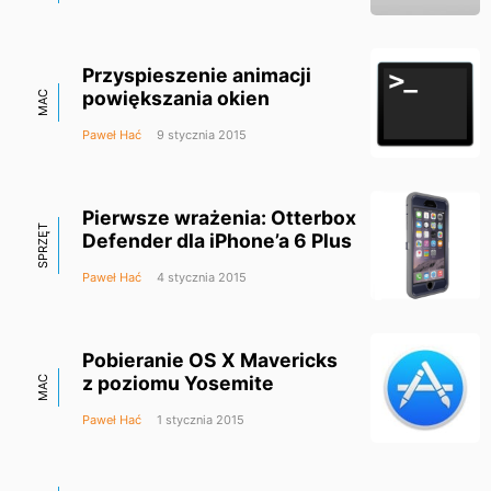
Przyspieszenie animacji
powiększania okien
MAC
Paweł Hać
9 stycznia 2015
Pierwsze wrażenia: Otterbox
SPRZĘT
Defender dla iPhone’a 6 Plus
Paweł Hać
4 stycznia 2015
Pobieranie OS X Mavericks
z poziomu Yosemite
MAC
Paweł Hać
1 stycznia 2015