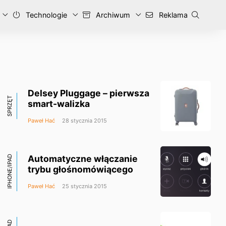
Technologie
Archiwum
Reklama
Delsey Pluggage – pierwsza
SPRZĘT
smart-walizka
Paweł Hać
28 stycznia 2015
Automatyczne włączanie
IPHONE/IPAD
trybu głośnomówiącego
Paweł Hać
25 stycznia 2015